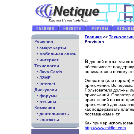
Главная
>>
Технологии
Решения
Provision
• смарт карты
• мобильная связь
• интернет
В
данной статье мы хоте
Технологии
обеспечивает поддержку
понимается и почему эт
• Java Cards
• J2ME
Оператор (или портал) 
• Internet
приложения. Во первых,
Дискуссии
Пользователи должны им
приложений. Оператор д
• форумы
приложений по категория
• отзывы
приложений для различн
Компания
как поддерживать платны
• деятельность
поставщикам и т.п.
• контакты
Как пример использован
http://www.midlet.com