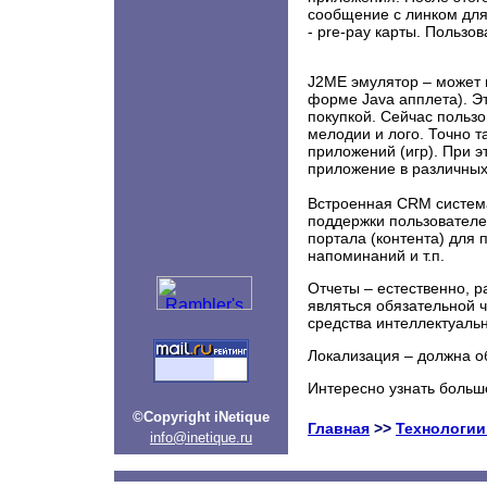
сообщение с линком для
- pre-pay карты. Пользо
J2ME эмулятор – может 
форме Java апплета). Э
покупкой. Сейчас пользо
мелодии и лого. Точно т
приложений (игр). При э
приложение в различных 
Встроенная CRM систем
поддержки пользователе
портала (контента) для 
напоминаний и т.п.
Отчеты – естественно, ра
являться обязательной 
средства интеллектуаль
Локализация – должна о
Интересно узнать больш
©Copyright iNetique
Главная
>>
Технологии
info@inetique.ru