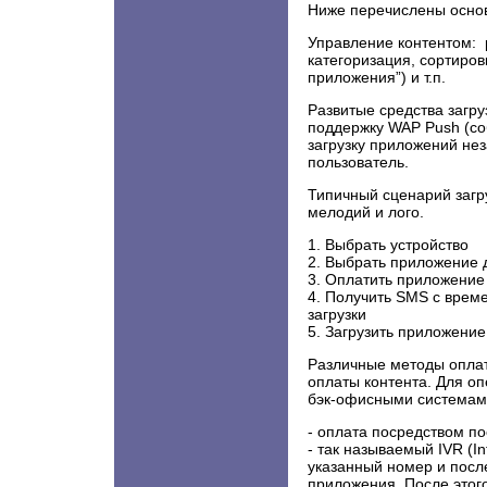
Ниже перечислены осно
Управление контентом: 
категоризация, сортиров
приложения”) и т.п.
Развитые средства загру
поддержку WAP Push (со
загрузку приложений не
пользователь.
Типичный сценарий загру
мелодий и лого.
1. Выбрать устройство
2. Выбрать приложение д
3. Оплатить приложение
4. Получить SMS с врем
загрузки
5. Загрузить приложение
Различные методы опла
оплаты контента. Для о
бэк-офисными системами
- оплата посредством п
- так называемый IVR (In
указанный номер и посл
приложения. После этог