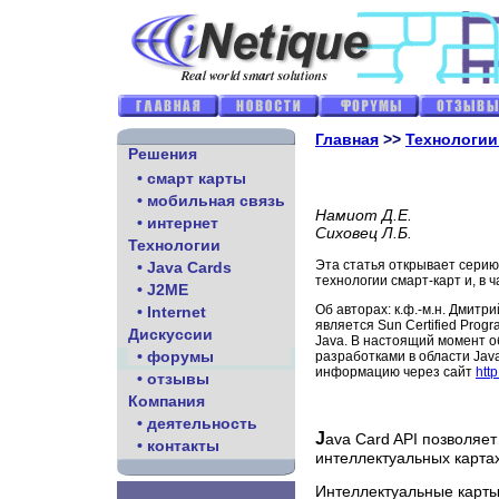
Главная
>>
Технологии:
Решения
• смарт карты
• мобильная связь
Намиот Д.Е.
• интернет
Сиховец Л.Б.
Технологии
Эта статья открывает серию
• Java Cards
технологии смарт-карт и, в ч
• J2ME
Об авторах: к.ф.-м.н. Дмитр
• Internet
является Sun Certified Progr
Дискуссии
Java. В настоящий момент о
• форумы
разработками в области Jav
информацию через сайт
htt
• отзывы
Компания
• деятельность
J
ava Card API позволяе
• контакты
интеллектуальных картах
Интеллектуальные карты