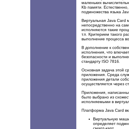
маленьких вычислительны
Kb памяти. Естественно,
подмножества языка Jav
Виртуальная Java Card м
непосредственно на само
исполняются такие проце
т.п. Критерием такого р
выполнение процесса в
В дополнение к собствен
исполнения, что влючае
безопасности и выполнен
стандарту ISO 7816.
Основная задача этой ср
приложения. Среда слу
приложения детали собс
осуществляется через с
Приложения, написанны
было выбрано из схожес
исполняемыми в виртуал
Платформа Java Card вкл
Виртуальную машин
определяет подмн
смарт-карт.