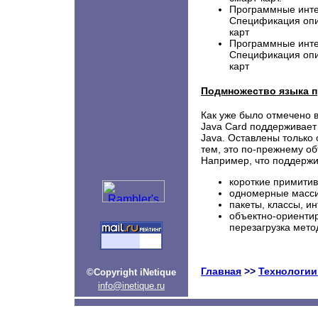
Программные интер
Спецификация опи
карт
Программные интер
Спецификация опи
карт
Подмножество языка 
Как уже было отмечено 
Java Card поддерживает
Java. Оставлены только
тем, это по-прежнему об
Например, что поддержи
короткие примитивн
одномерные масс
пакеты, классы, и
объектно-ориентир
перезагрузка мето
Главная
>>
Технологии:
©Copyright iNetique
info@inetique.ru